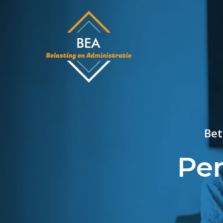
Skip
to
main
content
Bet
Per