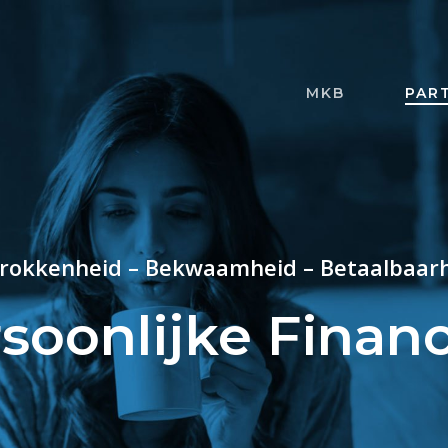
MKB
PART
rokkenheid – Bekwaamheid – Betaalbaar
soonlijke Finan